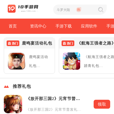
首页
资讯中心
手游下载
应用软件
手
鹿鸣宴活动礼包
《航海王强者之路
鹿鸣宴活动
《航海王强者之
礼包...
踏青礼包...
推荐礼包
《放开那三国2》元宵节普发
礼包
领取
《放开那三国2》元宵节普发礼