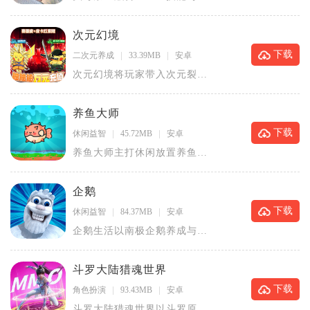
打撤撤离玩法，采用俯视角战
斗模式
次元幻境
下载
二次元养成
33.39MB
安卓
次元幻境将玩家带入次元裂隙
交织的幻想世界，各地时空角
色在此相
养鱼大师
下载
休闲益智
45.72MB
安卓
养鱼大师主打休闲放置养鱼玩
法，玩家从零开始经营鱼缸，
购入鱼苗
企鹅
下载
休闲益智
84.37MB
安卓
企鹅生活以南极企鹅养成与岛
屿经营为核心，玩家化身岛主
孵化企鹅
斗罗大陆猎魂世界
下载
角色扮演
93.43MB
安卓
斗罗大陆猎魂世界以斗罗原著