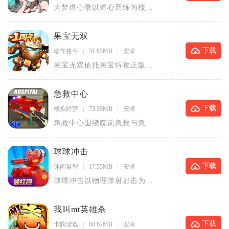
大梦道心录以道心历练为核心
主线，打造偏向慢节奏修行的
国风放置
果宝无双
下载
动作格斗
51.85MB
安卓
果宝无双依托果宝特攻正版IP
打造3D机甲动作闯关手游，完
整承
急救中心
下载
模拟经营
73.99MB
安卓
急救中心围绕院前急救与急诊
救治打造模拟玩法，玩家化身
急救调度
球球冲击
下载
休闲益智
17.55MB
安卓
球球冲击以物理弹射射击为核
心休闲闯关手游，竖屏单指操
控大炮发
我叫mt英雄杀
下载
卡牌游戏
68.62MB
安卓