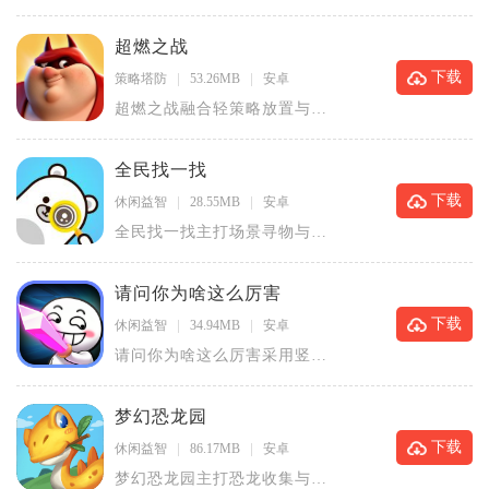
球厄拉科斯，玩家降临这片遍
布危机的
超燃之战
下载
策略塔防
53.26MB
安卓
超燃之战融合轻策略放置与即
时对战玩法，跳出传统MOBA
操作框
全民找一找
下载
休闲益智
28.55MB
安卓
全民找一找主打场景寻物与看
图解谜玩法，是适合碎片时间
游玩的休
请问你为啥这么厉害
下载
休闲益智
34.94MB
安卓
请问你为啥这么厉害采用竖屏
Q版修仙挂机玩法，兼顾手动
即时战斗
梦幻恐龙园
下载
休闲益智
86.17MB
安卓
梦幻恐龙园主打恐龙收集与乐