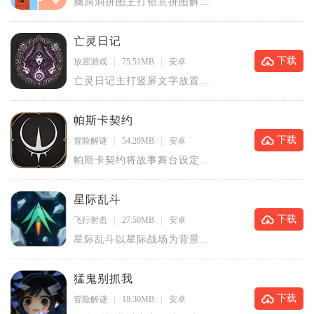
脑洞洞拼图主打创意拼图解
谜，跳出传统方格拼图的固有
模式，融合
亡灵日记
下载
放置游戏
75.51MB
安卓
亡灵日记主打竖屏文字放置策
略玩法，以亡灵世界日记作为
叙事主线
帕斯卡契约
下载
冒险解谜
54.20MB
安卓
帕斯卡契约将故事舞台设定在
太阳沉没、黑雾永久笼罩的索
拉斯大陆
星际乱斗
下载
飞行射击
27.50MB
安卓
星际乱斗以星际战场为背景，
主打多人协作闯关射击玩法。
玩家组队
猛鬼别抓我
下载
冒险解谜
18.30MB
安卓