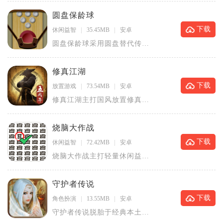
将养成玩
圆盘保龄球
下载
休闲益智
35.45MB
安卓
圆盘保龄球采用圆盘替代传统
保龄球，沿用保龄球基础计分
规则，打
修真江湖
下载
放置游戏
73.54MB
安卓
修真江湖主打国风放置修真玩
法，以传统修真小说设定搭建
完整修仙
烧脑大作战
下载
休闲益智
72.42MB
安卓
烧脑大作战主打轻量休闲益智
解谜闯关，融合脑洞谜题、三
消合成、
守护者传说
下载
角色扮演
13.55MB
安卓
守护者传说脱胎于经典本土连
载漫画，融合魔幻卡牌冒险与