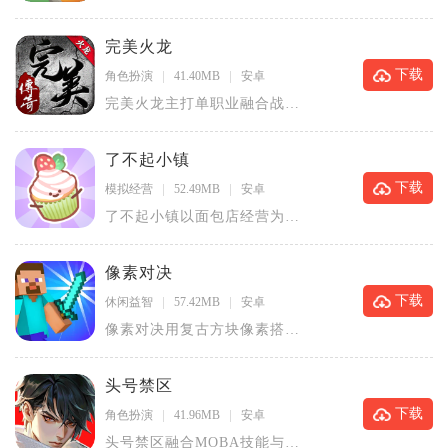
园模拟经营，玩家化身园长，
通过考古
完美火龙
下载
角色扮演
41.40MB
安卓
完美火龙主打单职业融合战法
道三系能力的复古火龙传奇玩
法，打破
了不起小镇
下载
模拟经营
52.49MB
安卓
了不起小镇以面包店经营为核
心，结合食材合成玩法打造休
闲模拟经
像素对决
下载
休闲益智
57.42MB
安卓
像素对决用复古方块像素搭建
对战世界，玩家操控个性像素
小人，在
头号禁区
下载
角色扮演
41.96MB
安卓
头号禁区融合MOBA技能与搜