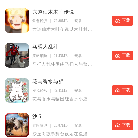
为核心主线，融合放置挂机与
回合卡牌
六道仙术木叶传说
下载
角色扮演
22.80MB
安卓
六道仙术木叶传说以木叶村落
作为冒险起点，依托经典忍界
剧情搭建
马桶人乱斗
下载
策略塔防
61.53MB
安卓
马桶人乱斗围绕马桶人与监控
人两大阵营对抗展开，融合合
成养成、
花与香水与猫
下载
模拟经营
43.41MB
安卓
花与香水与猫围绕香水小店经
营展开，玩家拥有专属花园，
栽种各类
沙丘
下载
冒险解谜
65.87MB
安卓
沙丘将故事舞台设定在荒漠星