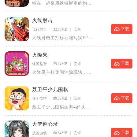
链在一起采用铁链绑定的物理
机制开展攀登闯关，玩家和队
友被锁链
火线射击
下载
飞行射击
32.16MB
安卓
火线射击主打移动端写实FPS
枪战体验，融合单人闯关挑战
与多人
火隆果
下载
休闲益智
29.14MB
安卓
火隆果主打休闲消除玩法，以
火龙果作为核心视觉元素，适
合碎片化
聂卫平少儿围棋
下载
休闲益智
80.33MB
安卓
聂卫平少儿围棋面向4岁以上
初学围棋的儿童打造，整合系
统化围棋
大梦道心录
下载
放置游戏
60.64MB
安卓