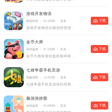
世界观搭建3D开放魂师冒险大
陆，玩
游戏开发物语
下载
模拟经营
61.43MB
安卓
游戏开发物语以模拟经营游戏
工作室为核心内容，玩家接手
一间小型
金币大师
下载
休闲益智
87.25MB
安卓
金币大师依靠转盘机制串联村
庄建造、玩家互动与卡牌收
集，适合碎
七雄争霸手机页游
下载
策略塔防
12.42MB
安卓
七雄争霸手机页游依托经典战
国七雄历史框架打造H5策略向
页游，
脑洞洞拼图
下载
休闲益智
95.69MB
安卓