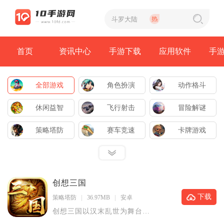
首页
资讯中心
手游下载
应用软件
手
全部游戏
角色扮演
动作格斗
休闲益智
飞行射击
冒险解谜
策略塔防
赛车竞速
卡牌游戏
创想三国
下载
策略塔防
36.97MB
安卓
创想三国以汉末乱世为舞台，
融合卡牌收集、策略闯关与武