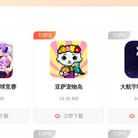
TOP3
TOP4
球竞赛
亚萨宠物岛
大航宇
MB
34.95 MB
3
下载
立即下载
TOP8
TOP9