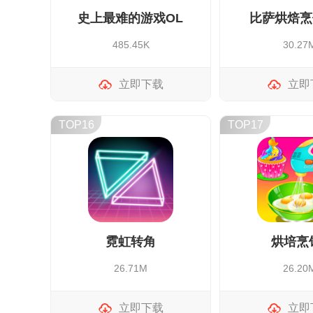
史上最难的游戏OL
比萨烘焙烹
485.45K
30.27
立即下载
立即
TOP16
TOP17
霓虹转角
烘培烹
26.71M
26.20
立即下载
立即