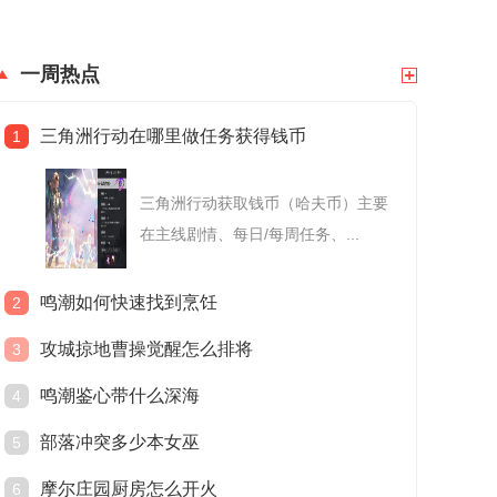
一周热点
三角洲行动在哪里做任务获得钱币
1
三角洲行动获取钱币（哈夫币）主要
在主线剧情、每日/每周任务、...
鸣潮如何快速找到烹饪
2
攻城掠地曹操觉醒怎么排将
3
鸣潮鉴心带什么深海
4
部落冲突多少本女巫
5
摩尔庄园厨房怎么开火
6