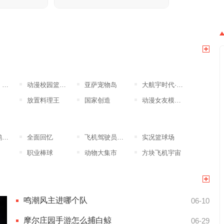
突
动漫校园篮球竞赛
亚萨宠物岛
大航宇时代·楚之歌
放置料理王
国家创造
动漫女友模拟器
版
全面回忆
飞机驾驶员模拟器
实况篮球场
职业棒球
动物大集市
方块飞机宇宙
鸣潮风主进哪个队
06-10
摩尔庄园手游怎么捕白鲸
06-29