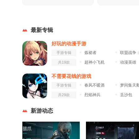
最新专辑
好玩的动漫手游
炼裙者
联盟战争：部落冲
手游专辑
超神小飞机
动漫英雄
共19款
不需要花钱的游戏
春风不暖酒
梦间集天鹅座九游
手游专辑
烈焰神兵
丢沙包
共29款
新游动态