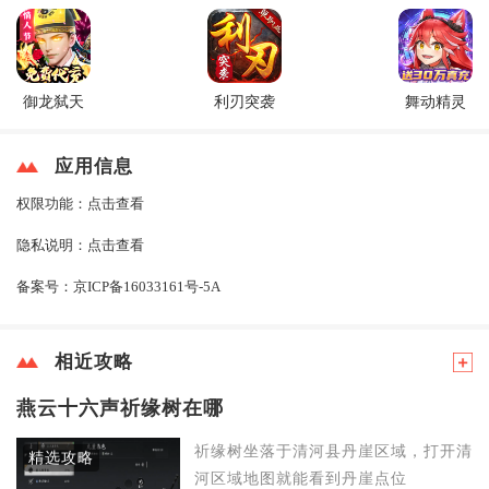
御龙弑天
利刃突袭
舞动精灵
应用信息
权限功能：
点击查看
隐私说明：
点击查看
备案号：
京ICP备16033161号-5A
相近攻略
燕云十六声祈缘树在哪
祈缘树坐落于清河县丹崖区域，打开清
精选攻略
河区域地图就能看到丹崖点位