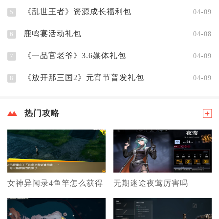
《乱世王者》资源成长福利包
5
04-09
鹿鸣宴活动礼包
6
04-08
《一品官老爷》3.6媒体礼包
7
04-09
《放开那三国2》元宵节普发礼包
8
04-09
热门攻略
女神异闻录4鱼竿怎么获得
无期迷途夜莺厉害吗