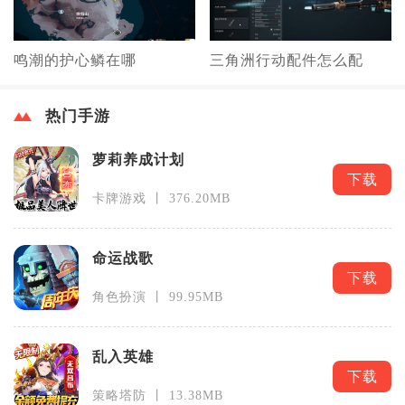
鸣潮的护心鳞在哪
三角洲行动配件怎么配
热门手游
萝莉养成计划
下载
卡牌游戏 丨 376.20MB
命运战歌
下载
角色扮演 丨 99.95MB
乱入英雄
下载
策略塔防 丨 13.38MB