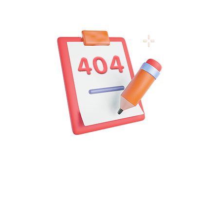
应用信息
权限功能：
点击查看
隐私说明：
点击查看
备案号：
未备案
相近攻略
侠客风云传三本书选哪个
侠客风云传杜康村老乞丐的三本秘籍优
精选攻略
先选择如来神掌，是适配绝大
07-01
来源：10手游网
燕云十六声剑和枪怎么打输出
燕云十六声剑枪输出核心是枪叠增伤与
精选攻略