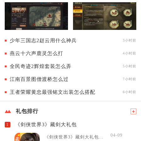
少年三国志2赵云用什么神兵
3小时前
燕云十六声鹿灵怎么打
4小时前
全民奇迹2辉煌套装怎么弄
5小时前
江南百景图僧渡桥怎么过
7小时前
王者荣耀黄忠最强铭文出装怎么搭配
6小时前
礼包排行
《剑侠世界3》藏剑大礼包
1
04-09
《剑侠世界3》藏剑大礼包...