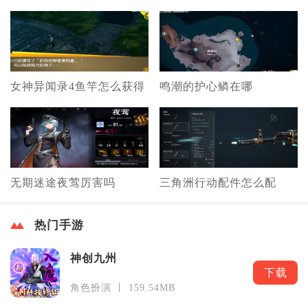
女神异闻录4鱼竿怎么获得
鸣潮的护心鳞在哪
无期迷途夜莺厉害吗
三角洲行动配件怎么配
热门手游
神创九州
下载
角色扮演 丨 159.54MB